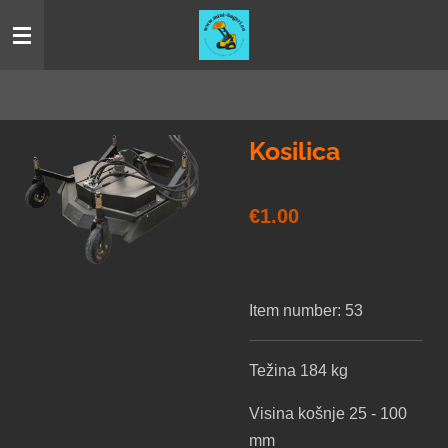
Skip
to
main
content
Kosilica
€1.00
Item number:
53
Težina 184 kg
Visina košnje 25 - 100
mm