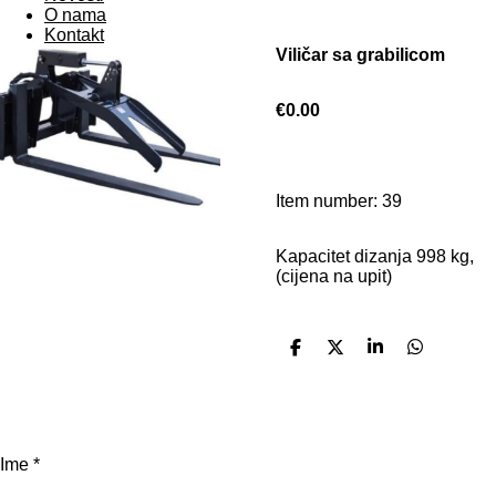
O nama
Kontakt
Viličar sa grabilicom
€0.00
Item number:
39
Kapacitet dizanja 998 kg,
(cijena na upit)
S
S
S
S
h
h
h
h
a
a
a
a
r
r
r
r
e
e
e
e
Ime *