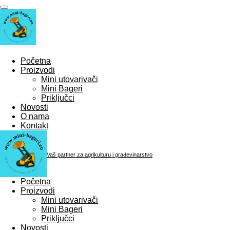
Skip
to
main
content
Početna
Proizvodi
Mini utovarivači
Mini Bageri
Priključci
Novosti
O nama
Kontakt
Vaš partner za agrikulturu i građevinarstvo
Početna
Proizvodi
Mini utovarivači
Mini Bageri
Priključci
Novosti